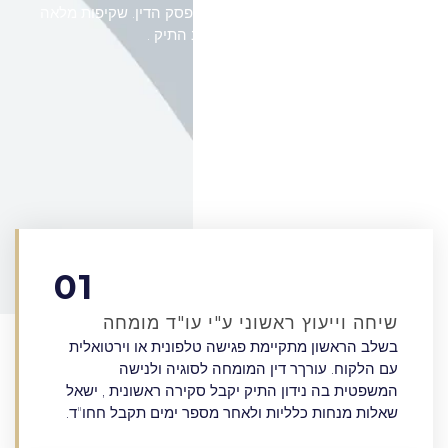
מאיסוף החומרים ועד לסיום התיק ופסק הדין. שקיפות מלאה
וסטטוס לגבי מצב התיק .
01
שיחה וייעוץ ראשוני ע"י עו"ד מומחה
בשלב הראשון מתקיימת פגישה טלפונית או וירטואלית
עם הלקוח. עורךר דין המומחה לסוגיה ולנישה
המשפטית בה נידון התיק יקבל סקירה ראשונית , ישאל
שאלות מנחות כלליות ולאחר מספר ימים תקבל חחו"ד.