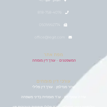
818-758-4076
0509992774
office@legit.com
מפת אתר
המשפטנים – עורך דין מומחה
עורכי דין מומחים
שחר מנדלמן - עורך דין פלילי
שירה שואף דגן - עו"ד מומחית בדיני משפחה
שלומציון גבאי מנדלמן - עו"ד פלילי מומחית בעבירות מין