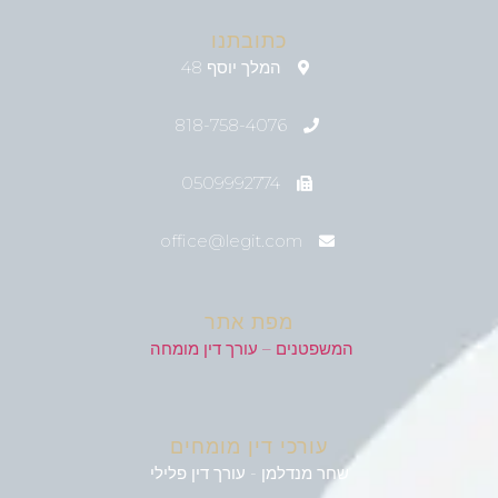
כתובתנו
המלך יוסף 48
818-758-4076
0509992774
office@legit.com
מפת אתר
המשפטנים – עורך דין מומחה
עורכי דין מומחים
שחר מנדלמן - עורך דין פלילי