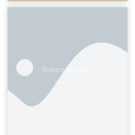
Robert McCrary
Real Estate