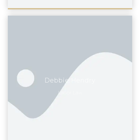
Debbie Hendry
Labor Law