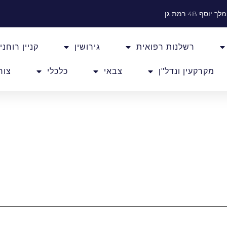
ך יוסף 48 רמת גן
רשלנות רפואית
גירושין
קניין רוחני
מקרקעין ונדל"ן
צבאי
כלכלי
צור